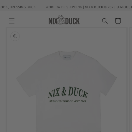
Ir
directamente
OOK, DRESSING DUCK
WORLDWIDE SHIPPING | NIX & DUCK © 2025 SERIOUS 
al contenido
Carrito
Ir
directamente
a la
información
del producto